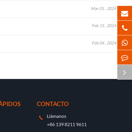
Mar 01 , 2024
Feb 15 , 2024
Feb 04 , 2024
ÁPIDOS
CONTACTO
Llámanos

+86 139 8211 9611