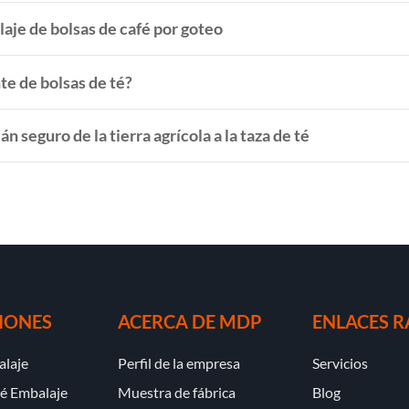
aje de bolsas de café por goteo
e de bolsas de té?
 seguro de la tierra agrícola a la taza de té
IONES
ACERCA DE MDP
ENLACES R
alaje
Perfil de la empresa
Servicios
té Embalaje
Muestra de fábrica
Blog