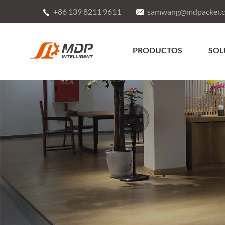
+86 139 8211 9611
samwang@mdpacker.


PRODUCTOS
SOL