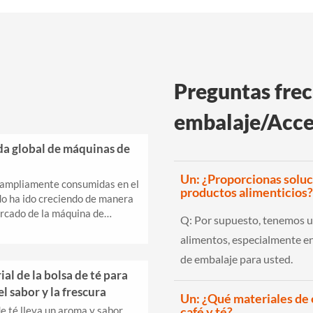
Preguntas frec
embalaje/Acce
da global de máquinas de
Un: ¿Proporcionas soluc
s ampliamente consumidas en el
productos alimenticios?
o ha ido creciendo de manera
rcado de la máquina de
Q:
Por supuesto, tenemos un
o importante para el envasado
alimentos, especialmente en
de embalaje para usted.
ial de la bolsa de té para
l sabor y la frescura
Un: ¿Qué materiales de 
de té lleva un aroma y sabor
café y té?