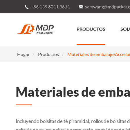
+86 139 8211 9611
samwang@mdpacker.


PRODUCTOS
SOL
Hogar
Productos
Materiales de embalaje/Acceso
Materiales de emba
Incluyendo bolsitas de té piramidal, rollos de bolsitas d
película de nylon, película compuesta, papel de seda, h