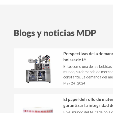
Blogs y noticias MDP
Perspectivas de la deman
bolsas de té
El té, como una de las bebida
mundo, su demanda de mercad
constante. La demanda del me
bolsitas de té, como un equip
May 24 , 2024
de té, también crece...
El papel del rollo de mater
garantizar la integridad de
En el mundo del té, cada hoja 