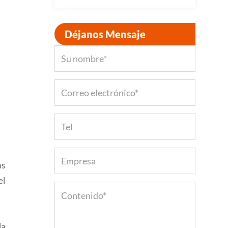
Déjanos Mensaje
as
el
la