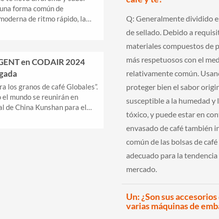
o una forma común de
Q:
Generalmente dividido en 
moderna de ritmo rápido, la
ial es crucial para mantener...
de sellado. Debido a requisi
materiales compuestos de p
más respetuosos con el med
GENT en CODAIR 2024
egada
relativamente común. Usand
ra los granos de café Globales”.
proteger bien el sabor origi
 el mundo se reunirán en
susceptible a la humedad y l
al de China Kunshan para el
tóxico, y puede estar en con
 (2024 COFAIR), organizada...
envasado de café también in
común de las bolsas de café 
adecuado para la tendencia 
mercado.
Un: ¿Son sus accesorios 
varias máquinas de emb