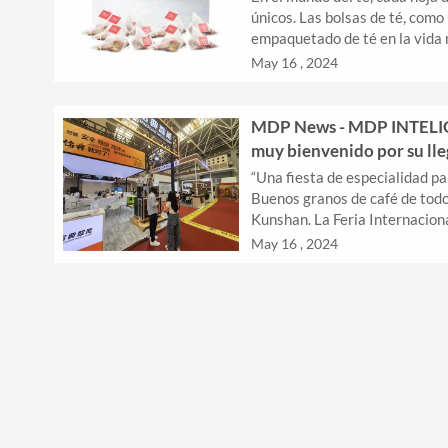
únicos. Las bolsas de té, com
empaquetado de té en la vida 
elección de los rollos de mater
May 16 , 2024
MDP News - MDP INTELI
muy bienvenido por su ll
“Una fiesta de especialidad pa
Buenos granos de café de todo
Kunshan. La Feria Internacion
2024 DE LA Industria del Café
May 16 , 2024