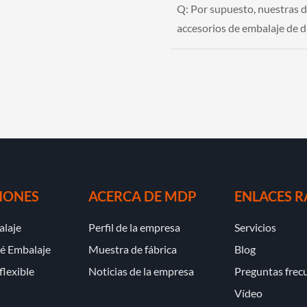
Q:
Por supuesto, nuestras 
accesorios de embalaje de d
IONES
ACERCA DE MDP
ENLACES R
alaje
Perfil de la empresa
Servicios
té Embalaje
Muestra de fábrica
Blog
flexible
Noticias de la empresa
Preguntas frec
Vídeo