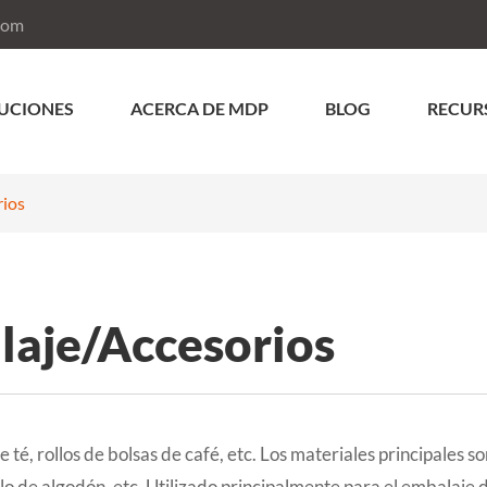
com
UCIONES
ACERCA DE MDP
BLOG
RECUR
rios
laje/Accesorios
e té, rollos de bolsas de café, etc. Los materiales principales so
ilo de algodón, etc. Utilizado principalmente para el embalaje 