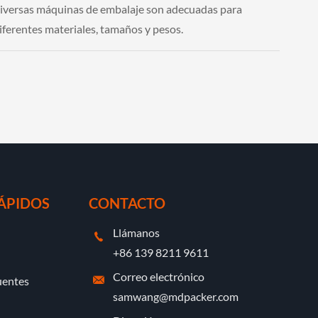
diversas máquinas de embalaje son adecuadas para
iferentes materiales, tamaños y pesos.
ÁPIDOS
CONTACTO
Llámanos

+86 139 8211 9611
Correo electrónico
uentes

samwang@mdpacker.com