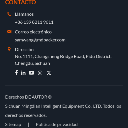
CONTACTO
Llámanos

+86 139 8211 9611
Correo electrónico

samwang@mdpacker.com
Dirección

No. 1111, Changsheng Bridge Road, Pidu District,
Chengdu, Sichuan


Derechos DE AUTOR ©
Sichuan Mingdian Intelligent Equipment Co., LTD.
Todos los
derechos reservados.
Sitemap
|
Política de privacidad