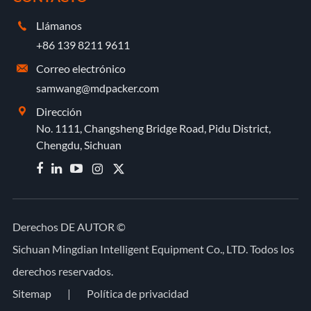
Llámanos

+86 139 8211 9611
Correo electrónico

samwang@mdpacker.com
Dirección

No. 1111, Changsheng Bridge Road, Pidu District,
Chengdu, Sichuan


Derechos DE AUTOR ©
Sichuan Mingdian Intelligent Equipment Co., LTD.
Todos los
derechos reservados.
Sitemap
|
Política de privacidad