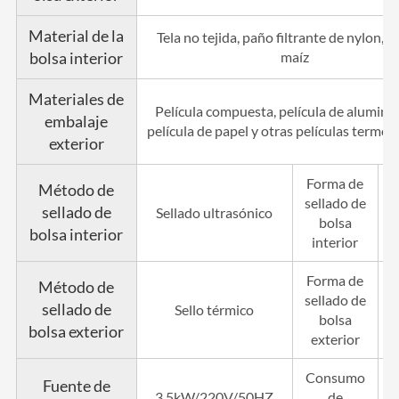
Material de la
Tela no tejida, paño filtrante de nylon, fi
bolsa interior
maíz
Materiales de
Película compuesta, película de aluminio
embalaje
película de papel y otras películas termos
exterior
Forma de
Método de
sellado de
Se
sellado de
Sellado ultrasónico
bolsa
tr
bolsa interior
interior
Forma de
Método de
sellado de
Se
sellado de
Sello térmico
bolsa
tr
bolsa exterior
exterior
Consumo
Fuente de
3.5kW/220V/50HZ
de