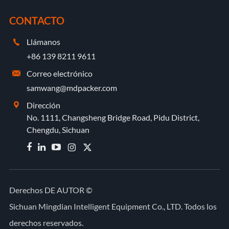
CONTACTO
Llámanos

+86 139 8211 9611
Correo electrónico

samwang@mdpacker.com
Dirección

No. 1111, Changsheng Bridge Road, Pidu District,
Chengdu, Sichuan


Derechos DE AUTOR ©
Sichuan Mingdian Intelligent Equipment Co., LTD.
Todos los
derechos reservados.