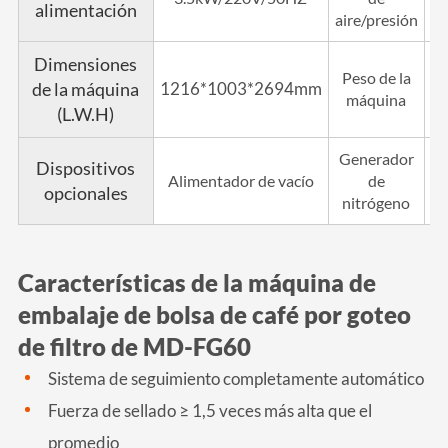
alimentación
aire/presión
Dimensiones
Peso de la
de la máquina
1216*1003*2694mm
máquina
(L.W.H)
Generador
Dispositivos
Im
Alimentador de vacío
de
opcionales
nitrógeno
Características de la máquina de
embalaje de bolsa de café por goteo
de filtro de MD-FG60
Sistema de seguimiento completamente automático
Fuerza de sellado ≥ 1,5 veces más alta que el
promedio